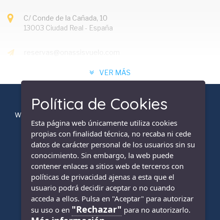
C/ Conde de la Cañada, 10
13003 Ciudad Real - España
reservas@onassisvuelo.com
VER MÁS
+34 640 85 20 81
Política de Cookies
Web financiada por la Unión Europea-Next Generation (EU) del
ENLACES
Esta página web únicamente utiliza cookies
mecanismo de recuperación y resiliencia
propias con finalidad técnica, no recaba ni cede
Inicio
datos de carácter personal de los usuarios sin su
conocimiento. Sin embargo, la web puede
Servicios
contener enlaces a sitios web de terceros con
políticas de privacidad ajenas a esta que el
Quiénes somos
usuario podrá decidir aceptar o no cuando
Contacto
acceda a ellos. Pulsa en "Aceptar" para autorizar
"Rechazar"
su uso o en
para no autorizarlo.
Mapa del sitio